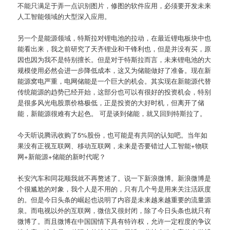
不能只满足于弄一点识别图片，修图的软件应用，必须要开发未来
人工智能领域的大型深入应用。
另一个是能源领域，特斯拉对锂电池的拉动，在最近锂电板块中也
能看出来，我之前研究了天齐锂业和干锋利也，但是并没有买，原
因也因为我不是特别擅长。但是对于特斯拉而言，未来锂电池的大
规模使用必然会进一步降低成本，这又为储能做好了准备。现在新
能源窝电严重，电网储能是一个巨大的机会。其实现在新能源代替
传统能源的趋势已经开始，这部分也可以有很好的投资机会，特别
是很多风光电股票价格极低，正是投资的大好时机，但离开了储
能，新能源很难有大起色。 可是谈到储能，就又回到特斯拉了。
今天听说腾讯收购了5%股份，也可能是有共同的认知吧。当年如
果没有正视互联网、移动互联网，未来是否要错过人工智能+物联
网+新能源+储能的新时代呢？
长安汽车和同花顺我就不再赘述了。说一下新浪微博。新浪微博是
个很尴尬的对象，我个人是不用的，只有几个号是用来关注活跃度
的。但是今日头条的崛起也说明了内容是未来越来越重要的流量源
泉。而电视以外的互联网，微信又很封闭，除了今日头条也就只有
微博了。而且微博在中国国情下具有特许权，允许一定程度的争议