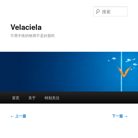
跳
至
搜
主
索
内
Velaciela
容
不黑中医的牧师不是好股民
区
域
主
首页
关于
特别关注
页
文
←
上一篇
下一篇
→
章
导
航