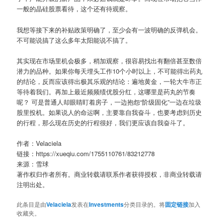
一般的晶硅股票看待，这个还有待观察。
我想等接下来的补贴政策明确了，至少会有一波明确的反弹机会。
不可能说搞了这么多年太阳能说不搞了。
其实现在市场里机会极多，稍加观察，很容易找出有翻倍甚至数倍
潜力的品种。如果你每天埋头工作10个小时以上，不可能得出药丸
的结论，反而应该得出极其乐观的结论：遍地黄金，一轮大牛市正
等待着我们。再加上最近频频绩优股分红，这哪里是药丸的节奏
呢？ 可是普通人却眼睛盯着房子，一边抱怨“阶级固化”一边在垃圾
股里投机。如果说人的命运啊，主要靠自我奋斗，也要考虑到历史
的行程，那么现在历史的行程很好，我们更应该自我奋斗了。
作者：Velaciela
链接：https://xueqiu.com/1755110761/83212778
来源：雪球
著作权归作者所有。商业转载请联系作者获得授权，非商业转载请
注明出处。
此条目是由
Velaciela
发表在
Investments
分类目录的。将
固定链接
加入
收藏夹。