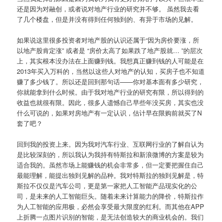
还是因为对融创，或者说对地产行业的研究并不够。 虽然我去看
了几个楼盘，但是并没有得到任何独到的、有异于市场的见解。
如果说这里很多投资者对地产股的认识还属于“因为房价要涨，所
以地产股肯定涨” 或者是 “房价太高了如果跌了地产股就… ”的层次
上，其实根本没办法在上面赚到钱。我想真正赚到钱的人可能是在
2013年买入万科的，当然以这些人对地产的认知，买房子也不知道
赚了多少钱了。所以还是回到那句话——你对基本面有多少研究，
你就能拿到什么时候。由于我对地产行业的研究有限，所以得到的
收益也就很有限。因此，很多人遗憾自己早些年没买房，其实也没
什么可说的，如果对房地产有一定认识，估计早在限购前就买了N
套了吧？
回到我的投资上来。因为我对汽车行业、互联网行业的了解自认为
是比较深刻的，所以我认为我持有特斯拉和新浪微博的方案是较为
适合我的。虽然市场上能赚钱的机会非常多，但一定要把握住自己
最能理解，能提出独到见解的品种。我对特斯拉的独到见解是，特
斯拉不仅仅是汽车公司，更是第一家把人工智能产品现实化的公
司，是未来的人工智能巨头。随着未来计算能力的降价，特斯拉作
为人工智能的应用极，必然会享受最大限度的红利。而其他在APP
上折腾一点图片识别的智能，是无法创造较大的商业机会的。我们