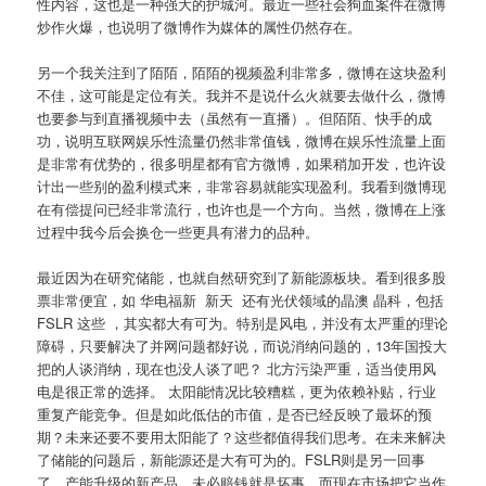
性内容，这也是一种强大的护城河。最近一些社会狗血案件在微博
炒作火爆，也说明了微博作为媒体的属性仍然存在。
另一个我关注到了陌陌，陌陌的视频盈利非常多，微博在这块盈利
不佳，这可能是定位有关。我并不是说什么火就要去做什么，微博
也要参与到直播视频中去（虽然有一直播）。但陌陌、快手的成
功，说明互联网娱乐性流量仍然非常值钱，微博在娱乐性流量上面
是非常有优势的，很多明星都有官方微博，如果稍加开发，也许设
计出一些别的盈利模式来，非常容易就能实现盈利。我看到微博现
在有偿提问已经非常流行，也许也是一个方向。当然，微博在上涨
过程中我今后会换仓一些更具有潜力的品种。
最近因为在研究储能，也就自然研究到了新能源板块。看到很多股
票非常便宜，如 华电福新 新天 还有光伏领域的晶澳 晶科，包括
FSLR 这些 ，其实都大有可为。特别是风电，并没有太严重的理论
障碍，只要解决了并网问题都好说，而说消纳问题的，13年国投大
把的人谈消纳，现在也没人谈了吧？ 北方污染严重，适当使用风
电是很正常的选择。 太阳能情况比较糟糕，更为依赖补贴，行业
重复产能竞争。但是如此低估的市值，是否已经反映了最坏的预
期？未来还要不要用太阳能了？这些都值得我们思考。在未来解决
了储能的问题后，新能源还是大有可为的。FSLR则是另一回事
了，产能升级的新产品，未必赔钱就是坏事。而现在市场把它当作