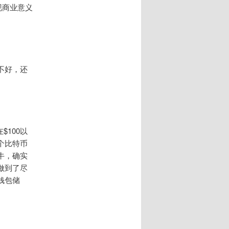
现商业意义
不好，还
$100以
个比特币
牛，确实
做到了尽
钱包储