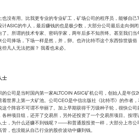
上也没有用。比我更专业的专业矿工，矿场公司的程序员，能够自己
设计ASIC的牛人，最后赚钱的也是极少数，大部分公司最后走向倒
向了。所谓的技术专家、密码学家，两年后多不知所终。甚至我们当
来公司捧场，下场一样是然，并，卵。也许比特币这个东西惊世骇俗
这些凡人无法把握？ 我看也未必。
人士
的公司是当时国内第一家ALTCOIN ASIC矿机公司，创始人是年仅2
营着世界上第一大矿池。公司CEO是中信出版社《比特币》的作者，
说这个阵容不可谓不华丽了。加上早期获得千万级种子轮，很快公司
，各种项目组，还开了交易所，另外还投资了一个交易所项目。按理
人士，为什么还赚不到钱呢？——和普通股投资一样，大部分上市公
高管，也没能从自己行业的股价波动中赚到钱。