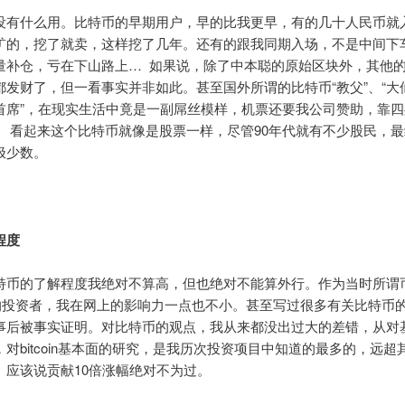
没有什么用。比特币的早期用户，早的比我更早，有的几十人民币就
矿的，挖了就卖，这样挖了几年。还有的跟我同期入场，不是中间下
量补仓，亏在下山路上… 如果说，除了中本聪的原始区块外，其他
都发财了，但一看事实并非如此。甚至国外所谓的比特币“教父”、“大仙
首席”，在现实生活中竟是一副屌丝模样，机票还要我公司赞助，靠四
。 看起来这个比特币就像是股票一样，尽管90年代就有不少股民，
极少数。
程度
特币的了解程度我绝对不算高，但也绝对不能算外行。作为当时所谓
的投资者，我在网上的影响力一点也不小。甚至写过很多有关比特币
事后被事实证明。对比特币的观点，我从来都没出过大的差错，从对
对bitcoin基本面的研究，是我历次投资项目中知道的最多的，远超
。应该说贡献10倍涨幅绝对不为过。