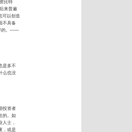
资比特
在后来普遍
也可以创造
面不具备
样的。——
也是多不
什么也没
期投资者
住的。如
业人士，
废，或是