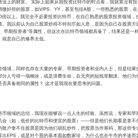
商业上的财富。 实际上如果从我投资比特币的时点看，我就算没有投
稍微好些的股票，如VIPS、YY，甚至包括A股，一些熟悉的股票，
-10倍以上。我完全不必要投资比特币，在自己熟悉的股票投资领域，
绩。我以前认为自己股票炒得不特别尽如人意，是因为自己在股票方
士、早期投资者“等属性，但这次在比特币领域都具备了，结果还是一
，就是自己的修养太低。
资领域，同样也存在大量的专家、早期投资者和业内人士，但是结果
部分人亏得一塌糊涂，或是浪费生命，在无穷的短线里翻滚。他们为
是否具备相同的属性？ 这才是我现在要思考的问题。
特币领域的总结，我现在能够说一点人生的经验。虽然说，专家和早
机会（如，低价的比特币和便宜的股票）——但是他们长期看是拿不
的散户拿不住股票是因为他们胡乱炒作，把股票当作筹码，那这些专
算出EPS，或是对个股的基本面如数家珍，为什么也在牛市的半途而