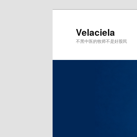
跳
至
主
Velaciela
内
不黑中医的牧师不是好股民
容
区
域