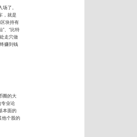
入场了。
车，就是
的区块持有
”、“比特
处走穴做
最终赚到钱
币圈的大
的专业论
基本面的
其他个股的