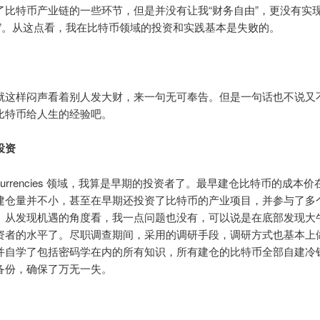
了比特币产业链的一些环节，但是并没有让我“财务自由”，更没有实
功”。从这点看，我在比特币领域的投资和实践基本是失败的。
就这样闷声看着别人发大财，来一句无可奉告。但是一句话也不说又
比特币给人生的经验吧。
投资
to currencies 领域，我算是早期的投资者了。最早建仓比特币的成本价在
建仓量并不小，甚至在早期还投资了比特币的产业项目，并参与了多
。从发现机遇的角度看，我一点问题也没有，可以说是在底部发现大
资者的水平了。尽职调查期间，采用的调研手段，调研方式也基本上
并自学了包括密码学在内的所有知识，所有建仓的比特币全部自建冷
备份，确保了万无一失。