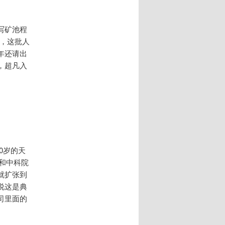
写矿池程
闭，这批人
年还请出
，超凡入
0岁的天
和中科院
就扩张到
说这是典
司里面的