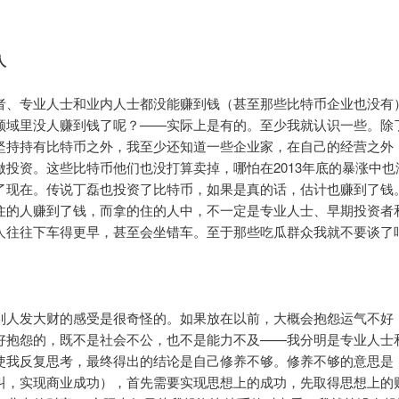
人
者、专业人士和业内人士都没能赚到钱（甚至那些比特币企业也没有
领域里没人赚到钱了呢？——实际上是有的。至少我就认识一些。除
坚持持有比特币之外，我至少还知道一些企业家，在自己的经营之外
做投资。这些比特币他们也没打算卖掉，哪怕在2013年底的暴涨中也
了现在。传说丁磊也投资了比特币，如果是真的话，估计也赚到了钱
住的人赚到了钱，而拿的住的人中，不一定是专业人士、早期投资者
人往往下车得更早，甚至会坐错车。至于那些吃瓜群众我就不要谈了
别人发大财的感受是很奇怪的。如果放在以前，大概会抱怨运气不好
好抱怨的，既不是社会不公，也不是能力不及——我分明是专业人士
使我反复思考，最终得出的结论是自己修养不够。修养不够的意思是
叫，实现商业成功），首先需要实现思想上的成功，先取得思想上的