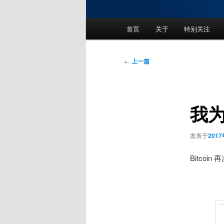
主
首页
关于
特别关注
页
文
←
上一篇
章
导
航
我
发表于
201
Bitcoi