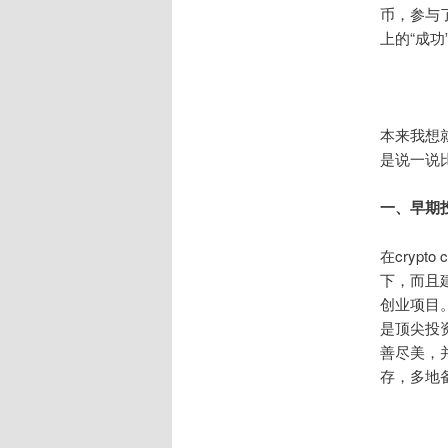
币，参与
上的“成
本来我想
是说一说
一、早期
在cryp
下，而且
创业项目
是顶尖投
善尽美，
存，多地