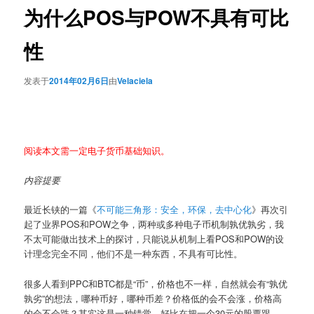
为什么POS与POW不具有可比
性
发表于
2014年02月6日
由
Velaciela
阅读本文需一定电子货币基础知识。
内容提要
最近长铗的一篇《
不可能三角形：安全，环保，去中心化
》再次引
起了业界POS和POW之争，两种或多种电子币机制孰优孰劣，我
不太可能做出技术上的探讨，只能说从机制上看POS和POW的设
计理念完全不同，他们不是一种东西，不具有可比性。
很多人看到PPC和BTC都是“币”，价格也不一样，自然就会有“孰优
孰劣”的想法，哪种币好，哪种币差？价格低的会不会涨，价格高
的会不会跌？其实这是一种错觉，好比在把一个30元的股票跟