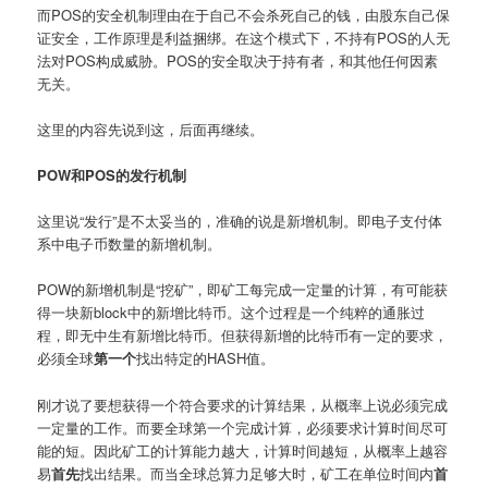
而POS的安全机制理由在于自己不会杀死自己的钱，由股东自己保
证安全，工作原理是利益捆绑。在这个模式下，不持有POS的人无
法对POS构成威胁。POS的安全取决于持有者，和其他任何因素
无关。
这里的内容先说到这，后面再继续。
POW和POS的发行机制
这里说“发行”是不太妥当的，准确的说是新增机制。即电子支付体
系中电子币数量的新增机制。
POW的新增机制是“挖矿”，即矿工每完成一定量的计算，有可能获
得一块新block中的新增比特币。这个过程是一个纯粹的通胀过
程，即无中生有新增比特币。但获得新增的比特币有一定的要求，
必须全球
第一个
找出特定的HASH值。
刚才说了要想获得一个符合要求的计算结果，从概率上说必须完成
一定量的工作。而要全球第一个完成计算，必须要求计算时间尽可
能的短。因此矿工的计算能力越大，计算时间越短，从概率上越容
易
首先
找出结果。而当全球总算力足够大时，矿工在单位时间内
首