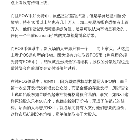
点上看没有传销上线。
而且POW币如比特币，虽然贫富差距严重，但是毕竟还是相当分
散的，持有10币以上的也有几十万人，加上交易所帐户恐怕有上百
万人，他们很难形成同盟操纵价值，通常可以认为市场是有效的，
任何一个当前(current)价格的卖单都是博弈结果。
而POS币体系中，新入场的人来源只有一个——向上家买。从这点
上看,POS是典型的传销。因为没有办法取得POS币（利息币必须
先持有POS币），结果就是形成金字塔结构，股权的分散过程也是
后续资金向前期资金支付溢价的过程。
在纯POS体系中，如NXT，因为原始股权结构是写入IPO的，而且
第一次公开发行没有增发公众股，而是全部的存量发行，所以理论
上说原始股东如果联合起来控制价格是很容易的。事实上如NXT这
样原始股东只有20几个，也确实控制了价格，形成了传销式的结
构。后面的人再想买NXT，就必须向持有人支付他们想要的溢价。
这样市场机制没有均衡，卖单价格取决于大股东。