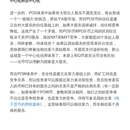
中心化和去中心化
进一步的，POS体系中如果有大部分人股东不愿意卖出，将会形成
一个“一股独大”的状态，类似于A股市场。而对POS币的信任是建
立在对大股东的信任基础上的，如果大股东选择减持，信任程度将
降低。这就产生了一个矛盾。而
POS币和POS币之间的区别
仅仅
取决于其IPO股东，假设NXT和MXT竞争，大家都是20个发起人股
东，同样参数，何谈优劣？ 如果以原始股东的背景来区分优劣，
意味着我们将被迫相信某个原始股东，并愿意支付溢价给他，那么
这就是一个中心化信用体系了。本质上和Q币甚至法币没有区别
——法币可以理解为国家是大股东。
而在POW体系中，安全性是建立在算力基础上的，而矿工间也是
竞争关系，所以投资者可以根据总算力来决策投资，而且投资者买
入的币和已持有的股东之间的关系不是严格的比例关系（有一定影
响）。如果有两个POW币，参数和算法相同，他们之间的竞争将
不仅仅是竞争投资者，也是算力的竞争。详情可参见我的文章《
电
子货币的黑暗森林
》。这意味着我可以相信算力，而非相信某个具
体的股东。