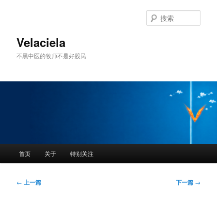
跳
至
搜
主
索
内
Velaciela
容
不黑中医的牧师不是好股民
区
域
主
首页
关于
特别关注
页
文
←
上一篇
下一篇
→
章
导
航