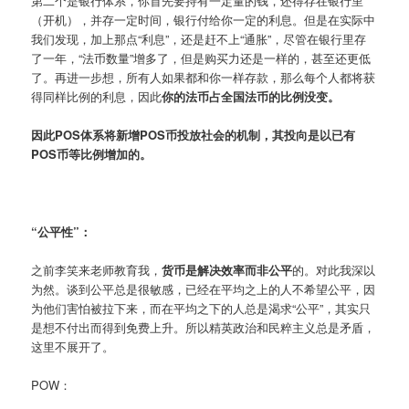
第二个是银行体系，你首先要持有一定量的钱，还得存在银行里
（开机），并存一定时间，银行付给你一定的利息。但是在实际中
我们发现，加上那点“利息”，还是赶不上“通胀”，尽管在银行里存
了一年，“法币数量”增多了，但是购买力还是一样的，甚至还更低
了。再进一步想，所有人如果都和你一样存款，那么每个人都将获
得同样比例的利息，因此
你的法币占全国法币的比例没变。
因此POS体系将新增POS币投放社会的机制，其投向是以已有
POS币等比例增加的。
“公平性”：
之前李笑来老师教育我，
货币是解决效率而非公平
的。对此我深以
为然。谈到公平总是很敏感，已经在平均之上的人不希望公平，因
为他们害怕被拉下来，而在平均之下的人总是渴求“公平”，其实只
是想不付出而得到免费上升。所以精英政治和民粹主义总是矛盾，
这里不展开了。
POW：