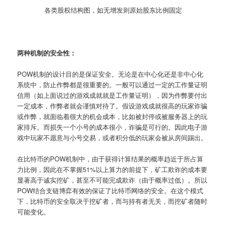
各类股权结构图，如无增发则原始股东比例固定
两种机制的安全性：
POW机制的设计目的是保证安全。无论是在中心化还是非中心化
系统中，防止作弊都是很重要的。一般可以通过一定的工作量证明
信用（如上面说过的游戏成就就是工作量证明），因为作弊要付出
一定成本，作弊者就会谨慎对待了。假设游戏成就很高的玩家诈骗
或作弊，就面临着很大的机会成本，比如被封停或被服务器上的玩
家排斥。而损失一个小号的成本很小，诈骗是可行的。因此电子游
戏中玩家不愿意与小号交易，或者积分低的玩家会被从房间踢出。
在比特币的POW机制中，由于获得计算结果的概率趋近于所占算
力比例，因此在不掌握51%以上算力的前提下，矿工欺诈的成本要
显著高于诚实挖矿，甚至不可能完成欺诈（由于概率过低）。所以
POW结合支链博弈有效的保证了比特币网络的安全。在这个模式
下，比特币的安全取决于挖矿者，而与持有者无关，而挖矿者随时
可能变化。