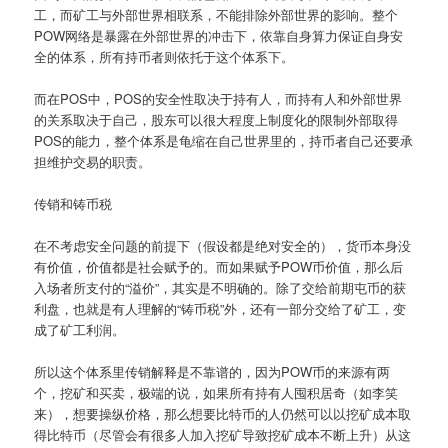
工，而矿工与外部世界相联系，不能排除外部世界的影响。整个
POW网络是暴露在外部世界的冲击下，依靠自身算力保证自身安
全的体系，所有持币者则依托于这个体系下。
而在POS中，POS的安全性取决于持有人，而持有人和外部世界
的关系取决于自己，股东可以很大程度上制度化的限制外部取得
POS的能力，整个体系是龟缩在自己世界里的，持币者自己还要承
担维护交易的职责。
传销和铸币税
在不考虑安全问题的前提下（假设都是绝对安全的），货币本身没
有价值，价值都是社会赋予的。而如果赋予POW币价值，那么后
入场者所支付的“溢价”，其实是不明确的。除了交给前期屯币的获
利盘，也就是有人理解的“铸币税”外，还有一部分交给了矿工，变
成了矿工利润。
所以这个体系里传销解释是不靠谱的，因为POW币的来源有两
个，挖矿和买卖，极端的说，如果所有持有人囤积居奇（如李笑
来），想要操纵价格，那么想要比特币的人仍然可以以挖矿成本取
得比特币（尽管会有很多人加入挖矿导致挖矿成本不断上升）从这