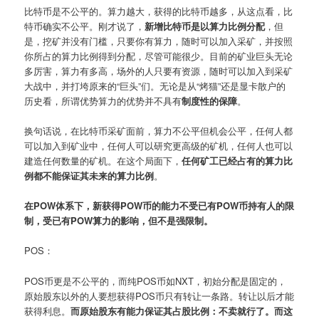
比特币是不公平的。算力越大，获得的比特币越多，从这点看，比
特币确实不公平。刚才说了，
新增比特币是以算力比例分配
，但
是，挖矿并没有门槛，只要你有算力，随时可以加入采矿，并按照
你所占的算力比例得到分配，尽管可能很少。目前的矿业巨头无论
多厉害，算力有多高，场外的人只要有资源，随时可以加入到采矿
大战中，并打垮原来的“巨头”们。无论是从“烤猫”还是显卡散户的
历史看，所谓优势算力的优势并不具有
制度性的保障
。
换句话说，在比特币采矿面前，算力不公平但机会公平，任何人都
可以加入到矿业中，任何人可以研究更高级的矿机，任何人也可以
建造任何数量的矿机。在这个局面下，
任何矿工已经占有的算力比
例都不能保证其未来的算力比例
。
在POW体系下，新获得POW币的能力不受已有POW币持有人的限
制，受已有POW算力的影响，但不是强限制。
POS：
POS币更是不公平的，而纯POS币如NXT，初始分配是固定的，
原始股东以外的人要想获得POS币只有转让一条路。转让以后才能
获得利息。
而原始股东有能力保证其占股比例：不卖就行了。而这