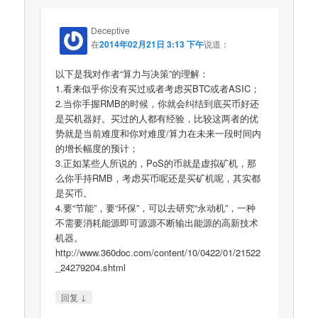
Deceptive
在
2014年02月21日 3:13 下午
说道：
以下是我对作者“算力与决策”的理解：
1.看来似乎你没有买过或者考虑买BTC或者ASIC；
2.当你手握RMB的时候，你就会纠结到底买币好还
是买机器好。买过的人都有经验，比较这两者的优
势就是当前难度和你对难度/算力在未来一段时间内
的增长幅度的预计；
3.正如某些人所说的，PoS的币就是虚拟矿机，那
么你手持RMB，考虑买币呢还是买矿机呢，其实都
是买币。
4.要“节能”，要“环保”，可以去研究“永动机”，一种
不需要消耗能源即可源源不断输出能源的高新技术
机器。
http://www.360doc.com/content/10/0422/01/21522
_24279204.shtml
↓
回复