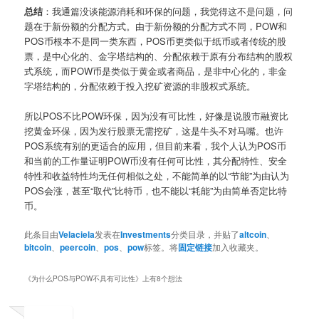
总结
：我通篇没谈能源消耗和环保的问题，我觉得这不是问题，问
题在于新份额的分配方式。由于新份额的分配方式不同，POW和
POS币根本不是同一类东西，POS币更类似于纸币或者传统的股
票，是中心化的、金字塔结构的、分配依赖于原有分布结构的股权
式系统，而POW币是类似于黄金或者商品，是非中心化的，非金
字塔结构的，分配依赖于投入挖矿资源的非股权式系统。
所以POS不比POW环保，因为没有可比性，好像是说股市融资比
挖黄金环保，因为发行股票无需挖矿，这是牛头不对马嘴。也许
POS系统有别的更适合的应用，但目前来看，我个人认为POS币
和当前的工作量证明POW币没有任何可比性，其分配特性、安全
特性和收益特性均无任何相似之处，不能简单的以“节能”为由认为
POS会涨，甚至“取代”比特币，也不能以“耗能”为由简单否定比特
币。
此条目由
Velaciela
发表在
Investments
分类目录，并贴了
altcoin
、
bitcoin
、
peercoin
、
pos
、
pow
标签。将
固定链接
加入收藏夹。
《
为什么POS与POW不具有可比性
》上有8个想法