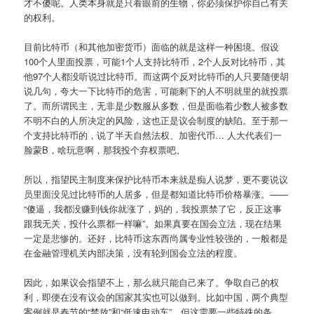
才不傻呢。人类本身就是只看眼前的生物，你必须保护你自己有关
的权利。
目前比特币（和其他加密货币）面临的就是这样一种困境。假设
100个人里面投票，可能1个人支持比特币，2个人反对比特币，其
他97个人都没听说过比特币。而这两个反对比特币的人只要随便胡
说几句，夸大一下比特币的危害，可能剩下的人不明就里的就投票
了。而所谓民主，无非是少数服从多数，但是面临着少数人被多数
不明不白的人所决定的风险，这也正是议会制度的缺陷。至于那一
个支持比特币的，说了半天自然法权、加密代币… 人大代表们一
脸蒙B，啥玩意啊，那我投个弃权票吧。
所以，指望民主制度来保护比特币本来就是痴人说梦，更不要说议
员里面没见过比特币的人居多，但是都知道比特币价格暴涨。——
“傻逼，我都没赚到钱你就涨了，妈的，我投票禁了它，反正这事
跟我无关，投什么票都一样嘛”。如果真要在国会立法，现在结果
一定是悲惨的。还好，比特币这东西尚属专业性较强的，一般都是
在金融管理机关内部决策，没有轮到国会立法的程度。
因此，如果议会指望不上，那么就只能自己来了。争取自己的权
利，即便在没有议会的国家其实也可以做到。比如中国，两个典型
案例就是春节的“禁放”和“低速电动车”。但这需要一些特殊的条