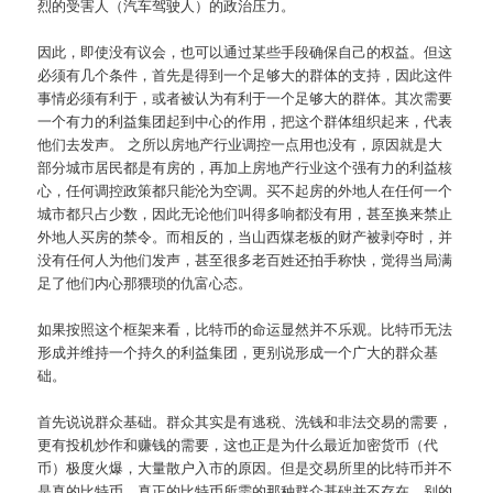
烈的受害人（汽车驾驶人）的政治压力。
因此，即使没有议会，也可以通过某些手段确保自己的权益。但这
必须有几个条件，首先是得到一个足够大的群体的支持，因此这件
事情必须有利于，或者被认为有利于一个足够大的群体。其次需要
一个有力的利益集团起到中心的作用，把这个群体组织起来，代表
他们去发声。 之所以房地产行业调控一点用也没有，原因就是大
部分城市居民都是有房的，再加上房地产行业这个强有力的利益核
心，任何调控政策都只能沦为空调。买不起房的外地人在任何一个
城市都只占少数，因此无论他们叫得多响都没有用，甚至换来禁止
外地人买房的禁令。而相反的，当山西煤老板的财产被剥夺时，并
没有任何人为他们发声，甚至很多老百姓还拍手称快，觉得当局满
足了他们内心那猥琐的仇富心态。
如果按照这个框架来看，比特币的命运显然并不乐观。比特币无法
形成并维持一个持久的利益集团，更别说形成一个广大的群众基
础。
首先说说群众基础。群众其实是有逃税、洗钱和非法交易的需要，
更有投机炒作和赚钱的需要，这也正是为什么最近加密货币（代
币）极度火爆，大量散户入市的原因。但是交易所里的比特币并不
是真的比特币，真正的比特币所需的那种群众基础并不存在。别的