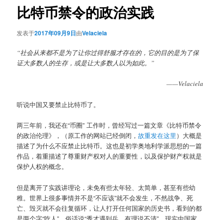
比特币禁令的政治实践
发表于
2017年09月9日
由
Velaciela
“社会从来都不是为了让你过得舒服才存在的，它的目的是为了保
证大多数人的生存，或是让大多数人以为如此。”
——Velaciela
听说中国又要禁止比特币了。
两三年前，我还在“币圈” 工作时，曾经写过一篇文章《比特币禁令
的政治伦理》，（原工作的网站已经倒闭，
故重发在这里
）大概是
描述了为什么不应禁止比特币。这也是初学奥地利学派思想的一篇
作品，着重描述了尊重财产权对人的重要性，以及保护财产权就是
保护人权的概念。
但是离开了实践讲理论，未免有些太年轻、太简单，甚至有些幼
稚。世界上很多事情并不是“不应该”就不会发生，不然战争、死
亡、毁灭就不会往复循环，让人打开任何国家的历史书，看到的都
是两个字“吃人”。俗话说“秀才遇到兵，有理说不清”，现实中国家