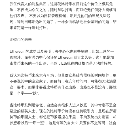
胜任代言人的利益集团，这都使比特币在目前这个价位上极其危
险，不仅成为众矢之的，随时加以打击，而且绝无任何势力能够替
他们发声。 不要以为日韩管理松懈，那只是他们的当局反应迟
钝，等到日韩那边出问题了，一样会面临缺乏社会基础的问题，结
果肯定是一样遭到打压。
比特币的未来
Ethereum的成功以及表明，去中心化也有些缺陷，比如上述的一
盘散沙。而有强力中心保证的Ethereum则大出风头，这可能是加
密货币未来的一个出路。当然，Eth现在的价格也是无法维持的。
我认为比特币未来大有可为，但其群众基础尚需很长时间培养，更
不要说其中的企业家了。而目前，在几年时间内，可能都无法满足
这一要求。如果非要说比特币有什么出路，出路也不是没有，那就
是一个字——“跌”。
当比特币跌到足够低，自然会有很多人进来抄底，其中肯定不乏金
融业的精英人士。现在的比特币价格没有任何吸引力，且现在所谓
持币的币圈人士，都想把币紧紧捏在手里，不为系统出力发言，却
梦想着以后“一币一墅”，这是何等的自大？ 只要你不交筹码，社会