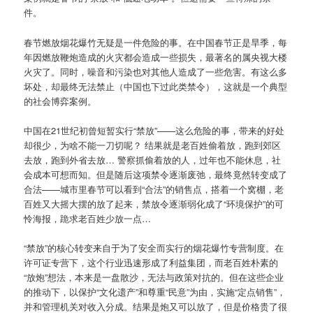
件。
春节燃放烟花爆竹无疑是一件危险的事。在中国春节正是旱季，每
年因燃放鞭炮造成的火灾都会造成一些损失，最著名的属央视大楼
火灾了。同时，噪音和污染也对其他人造成了一些危害。有这么多
坏处，却最终无法禁止（中国也下过此类禁令），这就是一个典型
的社会博弈案例。
中国在21世纪初曾短暂实行“禁放”——这么危险的事，带来的好处
却很少，为啥不能一刀切呢？ 结果就是老百姓偷着放，跑到郊区
去放，跑到外省去放… 警察抓偷着放的人，过年也不能休息，社
会成本可想而知。但是随后这项禁令逐渐废弛，最终竟然转变成了
合法——城市里春节可以看到“合法”的销售点，搭着一个窝棚，老
百姓又大摇大摆的放了起来，禁放令逐渐弱化成了“环境保护”的可
怜海报，跪求老百姓少放一点…
“禁放”的核心转变来自于为了安全而实行的烟花爆竹专营制度。在
许可证专营下，这个行业迅速形成了利益集团，而老百姓朴素的
“放炮”想法，本来是一盘散沙，无法与政策对抗的。但在这些企业
的推动下，以保护“文化遗产”和尊重“民意”为由，实施“定点销售”，
并和管理机关对收入分成。结果是炮又可以放了，但是价格贵了很