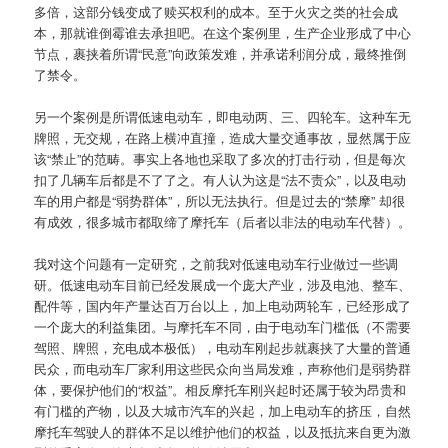
多倍，这部分钱变成了赎买权利的成本。至于火灾之类的社会成
本，那就谁倒霉谁去承担吧。在这个案例里，生产企业形成了中心
节点，裹挟着所谓“民意”向政策发难，并承诺利润分成，最终推倒
了禁令。
另一个案例是所谓低速电动车，即电动两、三、四轮车。这种车无
牌照，无交规，在路上横冲直撞，造成大量交通事故，显然属于应
该“禁止”的范畴。事实上各地也采取了多次的打击行动，但是每次
扣了几辆车后都是不了了之。有人认为这是“法不责众”，以及电动
车的用户都是“弱势群体”，所以无法执行。但是过去的“禁摩” 却很
有成效，很多城市都取缔了摩托车（后者以非法的电动车代替）。
我对这个问题有一定研究，之前我对低速电动车行业做过一些调
研。低速电动车目前已经发展成一个庞大产业，涉及电池、整车、
配件等，国内年产量达百万台以上，加上电动两轮车，已经形成了
一个庞大的利益集团。与摩托车不同，由于电动车门槛低（不需要
驾照、牌照，充电成本极低），电动车刚起步就裹挟了大量的普通
民众，而电动车厂家利用这些民众向当局发难，声称他们是弱势群
体，要保护他们的“权益”。相反摩托车刚兴起时还属于较为昂贵和
有门槛的产物，以及大城市汽车的兴起，加上电动车的挤压，自然
摩托车驾驶人的群体不足以维护他们的权益，以及抵抗来自更为激