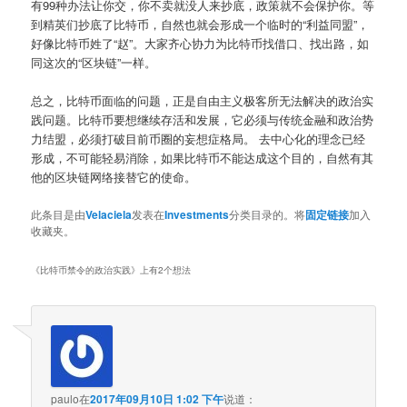
有99种办法让你交，你不卖就没人来抄底，政策就不会保护你。等
到精英们抄底了比特币，自然也就会形成一个临时的“利益同盟”，
好像比特币姓了“赵”。大家齐心协力为比特币找借口、找出路，如
同这次的“区块链”一样。
总之，比特币面临的问题，正是自由主义极客所无法解决的政治实
践问题。比特币要想继续存活和发展，它必须与传统金融和政治势
力结盟，必须打破目前币圈的妄想症格局。 去中心化的理念已经
形成，不可能轻易消除，如果比特币不能达成这个目的，自然有其
他的区块链网络接替它的使命。
此条目是由
Velaciela
发表在
Investments
分类目录的。将
固定链接
加入
收藏夹。
《
比特币禁令的政治实践
》上有2个想法
paulo
在
2017年09月10日 1:02 下午
说道：