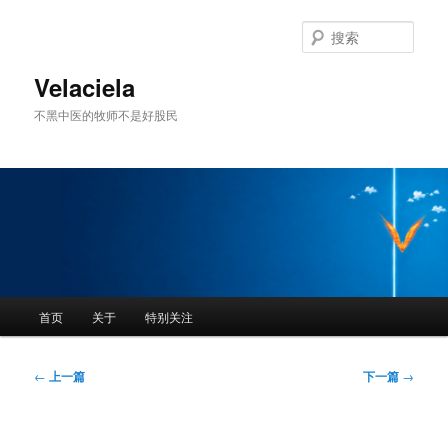
跳
至
搜
主
索
内
Velaciela
容
不黑中医的牧师不是好股民
区
域
主
首页
关于
特别关注
页
文
←
上一篇
下一篇
→
章
导
航