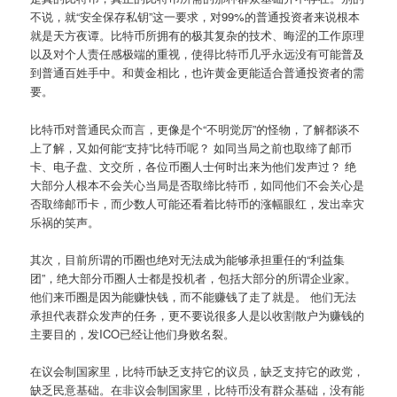
不说，就“安全保存私钥”这一要求，对99%的普通投资者来说根本
就是天方夜谭。比特币所拥有的极其复杂的技术、晦涩的工作原理
以及对个人责任感极端的重视，使得比特币几乎永远没有可能普及
到普通百姓手中。和黄金相比，也许黄金更能适合普通投资者的需
要。
比特币对普通民众而言，更像是个“不明觉厉”的怪物，了解都谈不
上了解，又如何能“支持”比特币呢？ 如同当局之前也取缔了邮币
卡、电子盘、文交所，各位币圈人士何时出来为他们发声过？ 绝
大部分人根本不会关心当局是否取缔比特币，如同他们不会关心是
否取缔邮币卡，而少数人可能还看着比特币的涨幅眼红，发出幸灾
乐祸的笑声。
其次，目前所谓的币圈也绝对无法成为能够承担重任的“利益集
团”，绝大部分币圈人士都是投机者，包括大部分的所谓企业家。
他们来币圈是因为能赚快钱，而不能赚钱了走了就是。 他们无法
承担代表群众发声的任务，更不要说很多人是以收割散户为赚钱的
主要目的，发ICO已经让他们身败名裂。
在议会制国家里，比特币缺乏支持它的议员，缺乏支持它的政党，
缺乏民意基础。在非议会制国家里，比特币没有群众基础，没有能