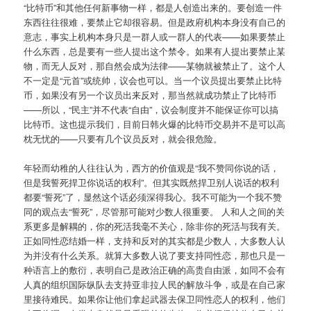
“比特币”和其他任何新事物一样，都是人创造出来的。要创造一件
东西往往很难，要禁止它却很容易。但是政府机构本身没有自己的
意志，事实上机构本身只是一群人或一群人的代表——如果要禁止
什么东西，总是要有一些人提出这个禁令。如果有人提出要禁止某
物，而无人反对，那自然会成为法律——某物就被禁止了。这个人
不一定是“元首”或统帅，议会也可以。当一个议员提出要禁止比特
币，如果没有另一个议员出来反对，那当然就成功禁止了比特币
——所以，“民主”并不代表“自由”，议会制度并不能保证你可以搞
比特币。这也提示我们，目前日韩火爆的比特币交易并不是可以高
枕无忧的——只要有几个议员反对，就会很危险。
年轻而幼稚的人往往认为，西方的价值观是“我不赞同你说的话，
但是我誓死捍卫你说话的权利”。但其实既然捍卫别人说话的权利
都要“誓死”了，显然这个话必须深得我心。我不可能为一个我不赞
同的观点去“誓死”，尽管那可能对少数人很重要。 人和人之间的关
系更多是解耦的，你的死活我毫不关心，除非你的死活与我有关。
正如同性恋结婚一样，支持和反对的其实都是少数人，大多数人认
为并没有什么关系。就算大多数人说了要支持同性恋，那也只是一
种语言上的敷衍，表明自己是政治正确的高贵自由派，如同不会有
人真的组织国际纵队去支持亚非拉人民的解放斗争，或是在自己家
里接待难民。如果你让他们拿起武器去保卫同性恋人的权利，他们