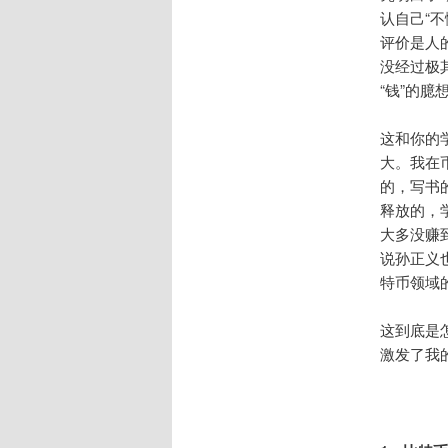
认自己“
评价是人
没经过极
“钱”的
这和你的
大。我在
的，写书
释放的，
大多没赚
说孙正义
特币领域
这到底是
激发了我