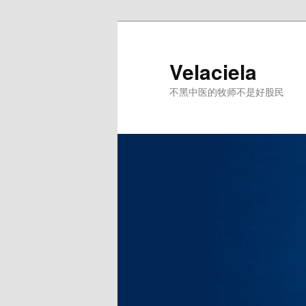
跳
至
主
Velaciela
内
不黑中医的牧师不是好股民
容
区
域