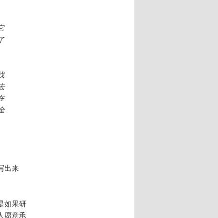
它
了
找
去
在
全
写出来
是如果研
人愿意承