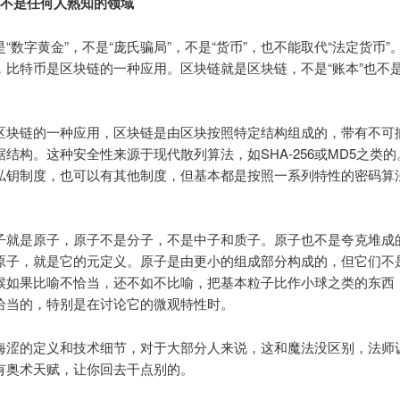
币不是任何人熟知的领域
“数字黄金”，不是“庞氏骗局”，不是“货币”，也不能取代“法定货币”
，比特币是区块链的一种应用。区块链就是区块链，不是“账本”也不是
区块链的一种应用，区块链是由区块按照特定结构组成的，带有不可
结构。这种安全性来源于现代散列算法，如SHA-256或MD5之类
私钥制度，也可以有其他制度，但基本都是按照一系列特性的密码算
子就是原子，原子不是分子，不是中子和质子。原子也不是夸克堆成
原子，就是它的元定义。原子是由更小的组成部分构成的，但它们不
候如果比喻不恰当，还不如不比喻，把基本粒子比作小球之类的东西
恰当的，特别是在讨论它的微观特性时。
晦涩的定义和技术细节，对于大部分人来说，这和魔法没区别，法师
有奥术天赋，让你回去干点别的。