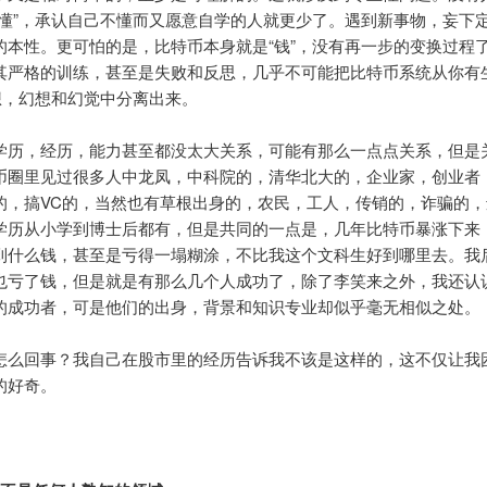
不懂”，承认自己不懂而又愿意自学的人就更少了。遇到新事物，妄下
的本性。更可怕的是，比特币本身就是“钱”，没有再一步的变换过程
其严格的训练，甚至是失败和反思，几乎不可能把比特币系统从你有
臆想，幻想和幻觉中分离出来。
学历，经历，能力甚至都没太大关系，可能有那么一点点关系，但是
币圈里见过很多人中龙凤，中科院的，清华北大的，企业家，创业者
的，搞VC的，当然也有草根出身的，农民，工人，传销的，诈骗的，
学历从小学到博士后都有，但是共同的一点是，几年比特币暴涨下来
到什么钱，甚至是亏得一塌糊涂，不比我这个文科生好到哪里去。我
也亏了钱，但是就是有那么几个人成功了，除了李笑来之外，我还认
的成功者，可是他们的出身，背景和知识专业却似乎毫无相似之处。
怎么回事？我自己在股市里的经历告诉我不该是这样的，这不仅让我
的好奇。