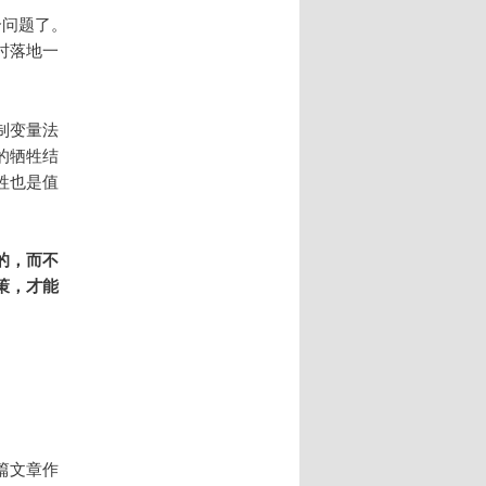
个问题了。
时落地一
制变量法
的牺牲结
牲也是值
的，而不
策，才能
篇文章作