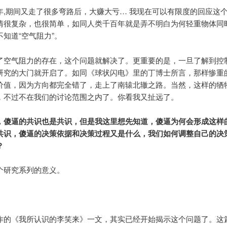
年,期间又走了很多弯路后，大赚大亏… 我现在可以有限度的回应这
情很复杂，也很简单，如同人类千百年就是弄不明白为何轻重物体同
知道“空气阻力”。
了空气阻力的存在，这个问题就解决了。更重要的是，一旦了解到控
研究的大门就开启了。如同《球状闪电》里的丁博士所言，那样惨重
价值，因为方向都完全错了，走上了南辕北辙之路。当然，这样的牺
，不过不在我们的讨论范围之内了。你看我又扯远了。
，傻逼的共识也是共识，但是我这里想先知道，傻逼为何会形成这样
共识，傻逼的决策依据和决策过程又是什么，我们如何调整自己的决
？
个研究系列的意义。
作的《我所认识的李笑来》一文，其实已经开始揭示这个问题了。这