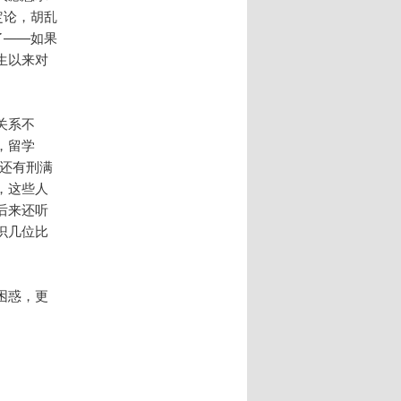
定论，胡乱
了——如果
生以来对
关系不
，留学
还有刑满
，这些人
后来还听
识几位比
困惑，更