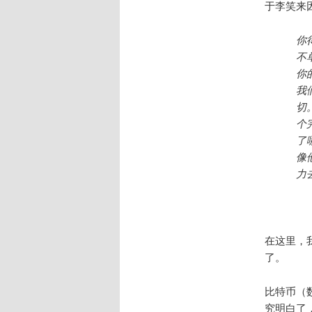
于李笑来
你
不
你
我
切
个
了
像
力
在这里，
了。
比特币（
究明白了