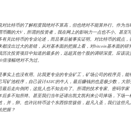
说对比特币的了解程度我绝对不算高，但也绝对不能算外行。作为当
谓币圈的大V，所谓的投资者，我在网上的影响力一点也不小。甚至
多有关比特币的专业论述，而且事后被事实证明。对比特币的观点，
来都没出过大的差错，从对基本面的把握上看，对bitcoin基本面的研
我历次投资项目中知道的最多的，远超其他个股的调研深度。应该说
10倍涨幅绝对不为过。
是事实上也没有用。比我更专业的专业矿工，矿场公司的程序员，能
己写矿池程序，自己设计ASIC的牛人，最后赚钱的也是极少数，大部
司最后走向倒闭，这批人也不知去向了。所谓的技术专家、密码学家
年后多不知所终。甚至我们当年还请出凯文凯利来公司捧场，下场一
然，并，卵。也许比特币这个东西惊世骇俗，超凡入圣，我们这些凡
法把握？