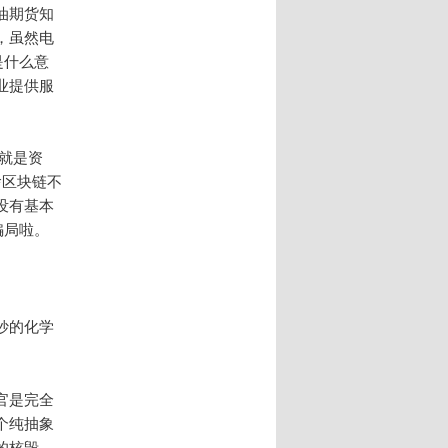
油期货知
，虽然电
是什么意
业提供服
就是资
啥区块链不
没有基本
骗局啦。
妙的化学
官是完全
个纯抽象
的核毁