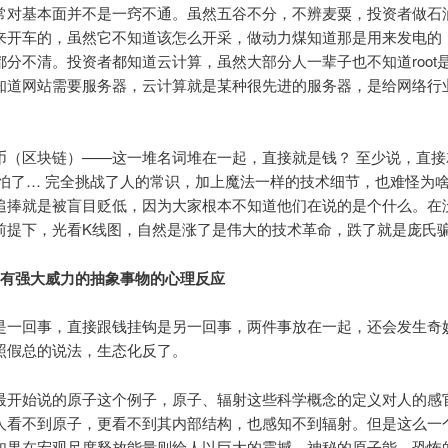
常对基本面并不是一窍不通。虽然五谷不分，不辨麦粟，投资者做石
来开车的，虽然它不知道该怎么开采，做动力煤知道那是用来发电的
都分不清。投资者都知道云计算，虽然大部分人一辈子也不知道root
知道网站需要服务器，云计算就是某种很先进的服务器，是给网络行
币（区块链）——这一堆名词堆在一起，直接就是钱？ 至少说，直接
可怕了… 完全挑战了人的常识，加上魔法一样的技术细节，也难怪为
追捧就是被盲目贬低，因为大家根本不知道他们在说的是个什么。在
前提下，光看K线图，自然是涨了是伟大的技术革命，跌了就是庞氏
具有强大威力的抽象事物的心理反应
是一回事，直接跟钱挂钩是另一回事，两件事放在一起，还会发生奇
照假总的说法，生态化反了。
最开始说的原子这个例子，原子、辐射这些科学概念的定义对人的感
人看不到原子，更看不到其内部结构，也感知不到辐射。但是这么一
如果在宏观尺度释放能量则给人以巨大的震撼。神秘的原子能，恐怖