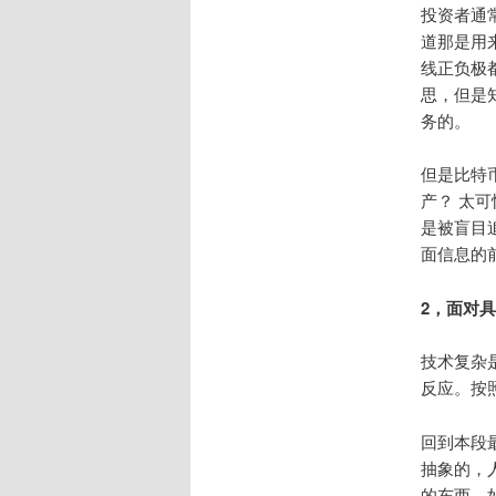
投资者通
道那是用
线正负极
思，但是
务的。
但是比特
产？ 太
是被盲目
面信息的
2，面对
技术复杂
反应。按
回到本段
抽象的，
的东西，