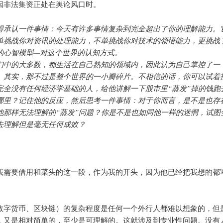
因非法集资正处在舆论风口时。
得承认一件事情：今天有许多事情复杂到完全超出了你的理解能力。
单挑战你对资讯的处理能力，不单挑战你对技术的领悟能力，更挑战
的心智模型—对这个世界的认知方式。
们中的大多数，都生活在自己熟知的领域内，因此认为自己掌控了一
。其实，那不过是整个世界的一小瓣碎片。不相信的话，你可以试着
完全没有任何经济学基础的人，给他讲解一下股市里“蒸发”掉的钱跑
哪里？记住他的反应，然后思考一件事情：对于你而言，是不是也存
他那样无法理解的“蒸发”问题？你是不是也如同他一样的迷惘，试图
去理解但是毫无任何成效？
我需要借用和菜头的这一段，作为我的开头，因为他已经把我想的都
数字货币、区块链）的复杂程度是任何一个外行人都难以想象的，但
，又是相对简单的，至少是可理解的。这就涉及到专业性问题。没有