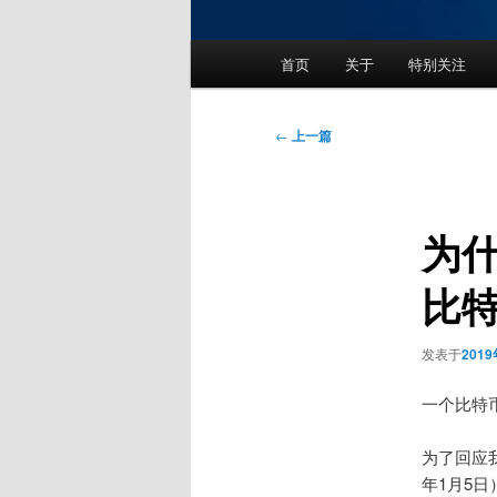
主
首页
关于
特别关注
页
文
←
上一篇
章
导
航
为
比
发表于
201
一个比特
为了回应
年1月5