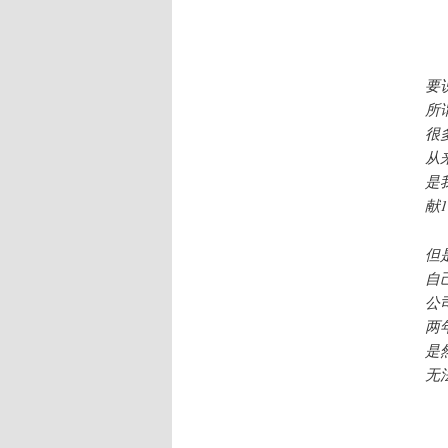
要
所
很
从
是
献
但
自
公
两
是
无