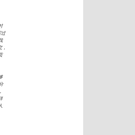
时
写过
我
究，
贡
够
分
，
样
人