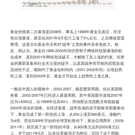
黄金价格第二次暴涨是2008年。事实上1999年黄金见底后，并没
有出现暴涨，甚至在2001年9月也只上涨了6%左右，之后继续震荡
整理。这显示出黄金并没有对“战争”之类的事件具有免疫力。相
反，我认为，黄金在1999-2000年间仍受制于网络科技股暴涨的机
会成本，直到2001年网络泡沫破灭，才解除了其上涨的约束。但资
金的重新富集和社会关注度的提升，以及因战争而导致的恐慌造成
流动性不足，都制约了黄金短时间内（2001-2002年间）出现趋势
性上涨。直到2003年后，黄金才开始走上趋势性上涨之路。
一般在中国人的视角中，2003-2007，都是繁荣周期。但从美国视
角看，2003-2007年已经进入衰退周期。其中美国股市道指2007年
仅为14000点，比1999年仅高40%，而纳斯达克指数没有能超越
2000年泡沫的顶峰。在经济衰退，战争造成的赤字膨胀等因素推动
下，黄金完成了第一阶段的上涨，从250上涨至980美元，涨幅约
为4倍。而在2009年开始的全球宽松推动下，黄金仅用两年（2009-
2011年）就完成了这一阶段的冲顶，从900美元达到2000美元以
上，并于2011年5月，以本拉登被消灭为终结，完结了这个周期。