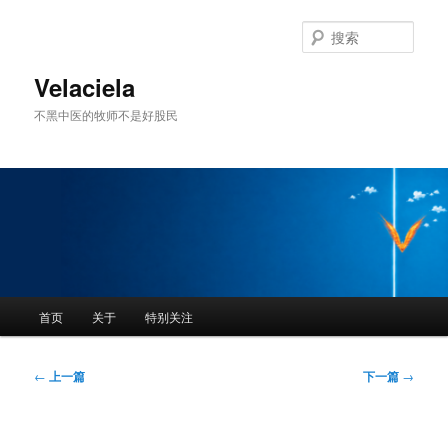
跳
至
搜
主
索
内
Velaciela
容
不黑中医的牧师不是好股民
区
域
主
首页
关于
特别关注
页
文
←
上一篇
下一篇
→
章
导
航