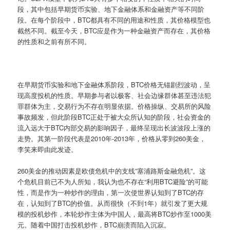
段，其中包括早期货币实验、地下金融体系和金融资产等不同阶
段。在每个阶段中，BTC都具有不同的用途和性质，其价格模型也
截然不同。截至今天，BTC应是作为一种金融资产而存在，其价格
的性质和之前有所不同。
在早期货币实验和地下金融体系阶段，BTC价格无锚剧烈波动，呈
现高度投机的性质。早期参与者以极客、社会边缘群体甚至违法犯
罪群体为主，交易行为不存在明显依据。价格操纵、交易所的风险
事故频发，但此阶段BTC正处于被大众所认知的阶段，社会资金的
流入远大于BTC内部交易的影响因子，最终呈现出长波波段上涨的
走势。其第一阶段代表是2010年-2013年，价格从零到260美金，
李笑来即由此发迹。
260美金的推动因素是欧债危机中的支线”塞浦路斯金融危机”。这
个危机目前已不为人所知，我认为也不存在“利用BTC避险”的可能
性，而是作为一种炒作的理由，第一次使世界认知到了BTC的存
在，认知到了BTC的价值。从而很快（不到1年）就引发了更大规
模的投机炒作，本轮炒作主体为中国人，最高将BTC炒作至1000美
元。随着中国打击投机炒作，BTC崩溃而陷入沉寂。