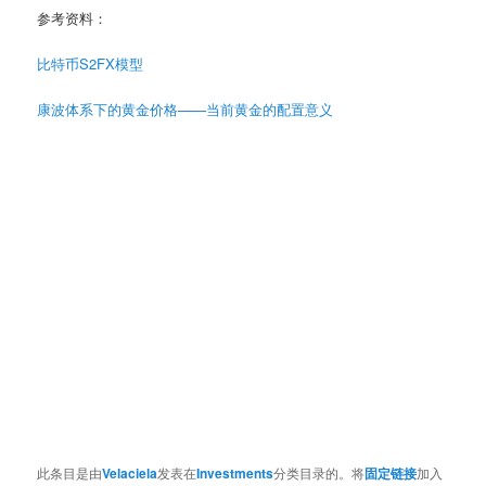
参考资料：
比特币S2FX模型
康波体系下的黄金价格——当前黄金的配置意义
此条目是由
Velaciela
发表在
Investments
分类目录的。将
固定链接
加入