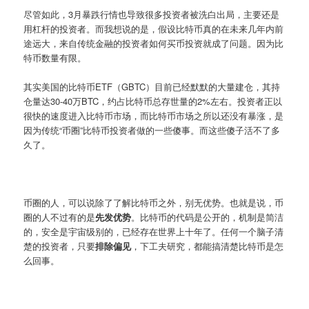
尽管如此，3月暴跌行情也导致很多投资者被洗白出局，主要还是
用杠杆的投资者。而我想说的是，假设比特币真的在未来几年内前
途远大，来自传统金融的投资者如何买币投资就成了问题。因为比
特币数量有限。
其实美国的比特币ETF（GBTC）目前已经默默的大量建仓，其持
仓量达30-40万BTC，约占比特币总存世量的2%左右。投资者正以
很快的速度进入比特币市场，而比特币市场之所以还没有暴涨，是
因为传统“币圈”比特币投资者做的一些傻事。而这些傻子活不了多
久了。
币圈的人，可以说除了了解比特币之外，别无优势。也就是说，币
圈的人不过有的是
先发优势
。比特币的代码是公开的，机制是简洁
的，安全是宇宙级别的，已经存在世界上十年了。任何一个脑子清
楚的投资者，只要
排除偏见
，下工夫研究，都能搞清楚比特币是怎
么回事。