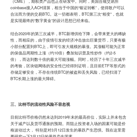
（CME），期权类产品也正在研发中。同时，美国合规交易所
coinbase接入ACH清算，相当于中国的“银证转帐”，使得散户可以
合法而方便的交易BTC。这一切都表明，BTC第三次“相变”，也就
是实现最终的“数字黄金”的设计思想已经来临。
结合2020年的第三次减半，BTC新增供给下降，会带来更大的稀缺
性，而相应的，由于疫情引发的经济冲击放出巨量货币，只要有极
小部分配置到BTC上，即可引发大规模的暴涨。其涨幅可能为正常
的保值品周期性上涨（约10倍）叠加知识普及性炒作（约2-5
倍），而达到数十倍的最大可能涨幅。同时，经历了十年三次减半
的考验，区块链网络的安全性已经得到证明，且目前ETF等形式的
存储足够安全，不存在传统BTC的被盗和丢失风险，已经扫清了
BTC长期上涨的最大障碍。
三、比特币的流动性风险不容忽视
目前比特币价格仍然未达到2019年末的最高价位，实际上并未包含
关于减产以及货币通胀的预期。而阻止投资者入场的因素可能是价
格波动过大， 特别是对3月12日发生的暴跌产生恐惧。我在这里需
要研究一下3月12日的暴跌产生因素。