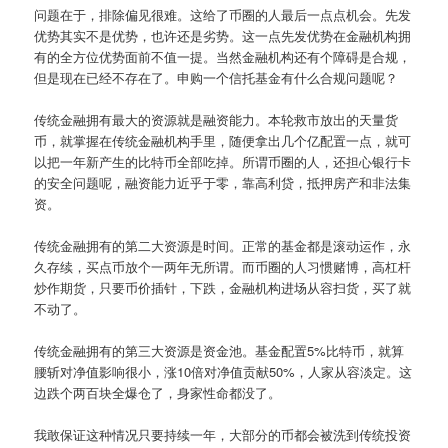
问题在于，排除偏见很难。这给了币圈的人最后一点点机会。先发
优势其实不是优势，也许还是劣势。这一点先发优势在金融机构拥
有的全方位优势面前不值一提。当然金融机构还有个障碍是合规，
但是现在已经不存在了。申购一个信托基金有什么合规问题呢？
传统金融拥有最大的资源就是融资能力。本轮救市放出的天量货
币，就掌握在传统金融机构手里，随便拿出几个亿配置一点，就可
以把一年新产生的比特币全部吃掉。所谓币圈的人，还担心银行卡
的安全问题呢，融资能力近乎于零，靠高利贷，抵押房产和非法集
资。
传统金融拥有的第二大资源是时间。正常的基金都是滚动运作，永
久存续，买点币放个一两年无所谓。而币圈的人习惯赌博，高杠杆
炒作期货，只要币价插针，下跌，金融机构进场从容扫货，买了就
不动了。
传统金融拥有的第三大资源是资金池。基金配置5%比特币，就算
腰斩对净值影响很小，涨10倍对净值贡献50%，人家从容淡定。这
边跌个两百块全爆仓了，身家性命都没了。
我敢保证这种情况只要持续一年，大部分的币都会被洗到传统投资