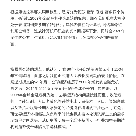
根据康德拉季耶夫周期模型，经济分为复苏-繁荣-衰退-萧条四个阶
段。假设以2008年金融危机作为衰退的标志，那么我们现在大概率
处于衰退期到萧条期的转折处，其代表特征为计算机-网络革命红
利完全耗尽，造成计算机IT行业的资本回报率下滑。再结合2020年
发生的公共卫生危机（COVID-19疫情），宏观经济受到严重损
害。
按照周金涛的观点：他认为，“自90年代开启的长波繁荣期于2004
年宣告终结，自那之后我们正式进入世界长波周期的衰退阶段。在
衰退期拐点的2-3年后，全球经济经历了2008年爆发的金融危机，
再之后于2014年又经历了美元升值给全球带来的二次冲击。以
2008年全球金融危机为始，世界经济结构问题接踵而至，欧债危
机、产能过剩、人口老龄化等甚嚣尘上，由技术、人口、资源禀赋
以及政治环境等长期因素决定的经济潜在增速的下滑已不可避免，
而世界经济体相继进入负利率时代也标志着本轮凯恩斯主义的需求
刺激已走向尽头。从历史看，每一个经济短周期下行叠加中长期结
构问题都使全球陷入了危机模式。”