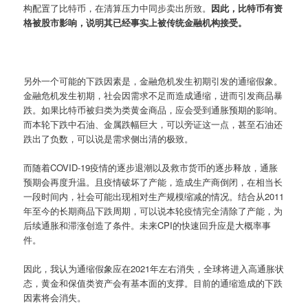
构配置了比特币，在清算压力中同步卖出所致。
因此，比特币有资
格被股市影响，说明其已经事实上被传统金融机构接受。
另外一个可能的下跌因素是，金融危机发生初期引发的通缩假象。
金融危机发生初期，社会因需求不足而造成通缩，进而引发商品暴
跌。如果比特币被归类为类黄金商品，应会受到通胀预期的影响。
而本轮下跌中石油、金属跌幅巨大，可以旁证这一点，甚至石油还
跌出了负数，可以说是需求侧出清的极致。
而随着COVID-19疫情的逐步退潮以及救市货币的逐步释放，通胀
预期会再度升温。且疫情破坏了产能，造成生产商倒闭，在相当长
一段时间内，社会可能出现相对生产规模缩减的情况。结合从2011
年至今的长期商品下跌周期，可以说本轮疫情完全清除了产能，为
后续通胀和滞涨创造了条件。未来CPI的快速回升应是大概率事
件。
因此，我认为通缩假象应在2021年左右消失，全球将进入高通胀状
态，黄金和保值类资产会有基本面的支撑。目前的通缩造成的下跌
因素将会消失。