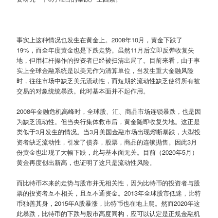
事实上这种情况也发生在黄金上。2008年10月，黄金下跌了
19%，而全年度黄金也是下跌走势。虽然11月后立即反弹收复失
地，但用杠杆操作的投资者已经被扫清出局了。目前来看，由于事
实上全球金融系统是以美元作为清算单位，当发生重大金融风险
时，往往市场中缺乏美元流动性，而短期的流动性缺乏使得所有被
交易的对象统统暴跌。此时基本面并不起作用。
2008年金融危机高峰时，全球股、汇、商品市场连锁暴跌，也是因
为缺乏流动性。但当央行集体救市后，黄金随即收复失地。这正是
类似于3月发生的情况。当3月美国金融市场出现熔断暴跌，大型投
资者缺乏流动性，引发了债券，股票，商品的连锁抛售。因此3月
份黄金也出现了大幅下跌，此与基本面无关。目前（2020年5月）
黄金再度创出新高，也证明了这只是流动性风险。
而比特币本来的走势与股市并无相关性，因为比特币的投资者与股
票的投资者互不相关，且互不通资金。2013年全球股市低迷，比特
币独善其身，2015年A股暴涨，比特币也在地上爬。然而2020年这
此暴跌，比特币的下跌与股市高度同构，应可以认定是正规金融机