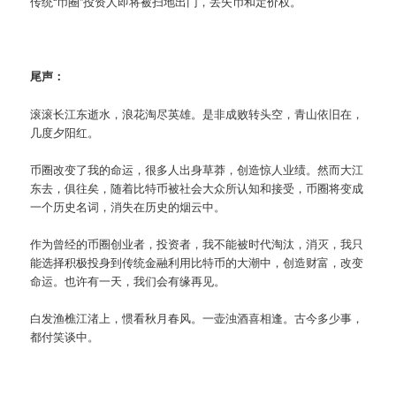
传统“币圈”投资人即将被扫地出门，丢失币和定价权。
尾声：
滚滚长江东逝水，浪花淘尽英雄。是非成败转头空，青山依旧在，
几度夕阳红。
币圈改变了我的命运，很多人出身草莽，创造惊人业绩。然而大江
东去，俱往矣，随着比特币被社会大众所认知和接受，币圈将变成
一个历史名词，消失在历史的烟云中。
作为曾经的币圈创业者，投资者，我不能被时代淘汰，消灭，我只
能选择积极投身到传统金融利用比特币的大潮中，创造财富，改变
命运。也许有一天，我们会有缘再见。
白发渔樵江渚上，惯看秋月春风。一壶浊酒喜相逢。古今多少事，
都付笑谈中。