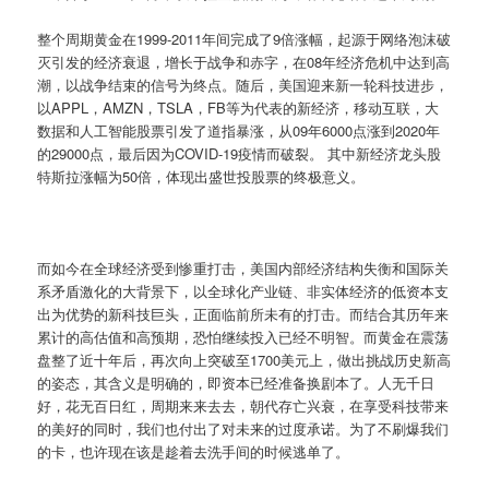
整个周期黄金在1999-2011年间完成了9倍涨幅，起源于网络泡沫破
灭引发的经济衰退，增长于战争和赤字，在08年经济危机中达到高
潮，以战争结束的信号为终点。随后，美国迎来新一轮科技进步，
以APPL，AMZN，TSLA，FB等为代表的新经济，移动互联，大
数据和人工智能股票引发了道指暴涨，从09年6000点涨到2020年
的29000点，最后因为COVID-19疫情而破裂。 其中新经济龙头股
特斯拉涨幅为50倍，体现出盛世投股票的终极意义。
而如今在全球经济受到惨重打击，美国内部经济结构失衡和国际关
系矛盾激化的大背景下，以全球化产业链、非实体经济的低资本支
出为优势的新科技巨头，正面临前所未有的打击。而结合其历年来
累计的高估值和高预期，恐怕继续投入已经不明智。而黄金在震荡
盘整了近十年后，再次向上突破至1700美元上，做出挑战历史新高
的姿态，其含义是明确的，即资本已经准备换剧本了。人无千日
好，花无百日红，周期来来去去，朝代存亡兴衰，在享受科技带来
的美好的同时，我们也付出了对未来的过度承诺。为了不刷爆我们
的卡，也许现在该是趁着去洗手间的时候逃单了。