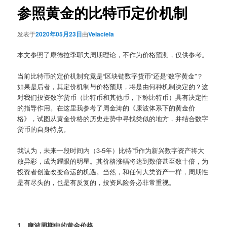
参照黄金的比特币定价机制
发表于
2020年05月23日
由
Velaciela
本文参照了康德拉季耶夫周期理论，不作为价格预测，仅供参考。
当前比特币的定价机制究竟是“区块链数字货币”还是“数字黄金”？
如果是后者，其定价机制与价格预期，将是由何种机制决定的？这
对我们投资数字货币（比特币和其他币，下称比特币）具有决定性
的指导作用。在这里我参考了周金涛的《康波体系下的黄金价
格》，试图从黄金价格的历史走势中寻找类似的地方，并结合数字
货币的自身特点。
我认为，未来一段时间内（3-5年）比特币作为新兴数字资产将大
放异彩，成为耀眼的明星。其价格涨幅将达到数倍甚至数十倍，为
投资者创造改变命运的机遇。当然，和任何大类资产一样，周期性
是有尽头的，也是有反复的，投资风险务必非常重视。
1，康波周期中的黄金价格