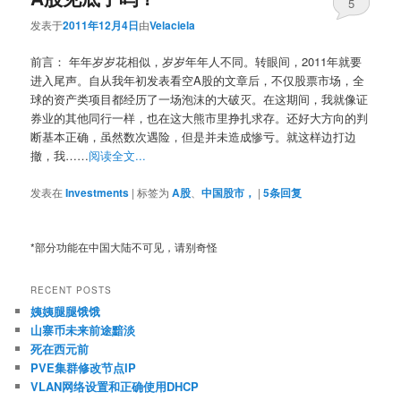
5
发表于
2011年12月4日
由
Velaciela
前言： 年年岁岁花相似，岁岁年年人不同。转眼间，2011年就要
进入尾声。自从我年初发表看空A股的文章后，不仅股票市场，全
球的资产类项目都经历了一场泡沫的大破灭。在这期间，我就像证
券业的其他同行一样，也在这大熊市里挣扎求存。还好大方向的判
断基本正确，虽然数次遇险，但是并未造成惨亏。就这样边打边
撤，我……
阅读全文...
发表在
Investments
|
标签为
A股
、
中国股市，
|
5
条回复
*部分功能在中国大陆不可见，请别奇怪
RECENT POSTS
姨姨腿腿饿饿
山寨币未来前途黯淡
死在西元前
PVE集群修改节点IP
VLAN网络设置和正确使用DHCP