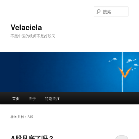
跳
跳
至
至
搜
主
副
索
内
内
Velaciela
容
容
不黑中医的牧师不是好股民
区
区
域
域
主
首页
关于
特别关注
页
标签归档：
A股
A股见底了吗？